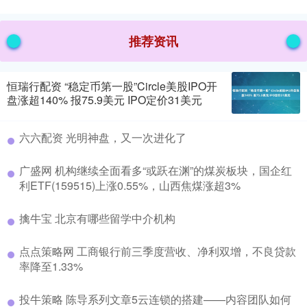
推荐资讯
恒瑞行配资 “稳定币第一股”Circle美股IPO开
盘涨超140% 报75.9美元 IPO定价31美元
六六配资 光明神盘，又一次进化了
广盛网 机构继续全面看多“或跃在渊”的煤炭板块，国企红
利ETF(159515)上涨0.55%，山西焦煤涨超3%
擒牛宝 北京有哪些留学中介机构
点点策略网 工商银行前三季度营收、净利双增，不良贷款
率降至1.33%
投牛策略 陈导系列文章5云连锁的搭建——内容团队如何