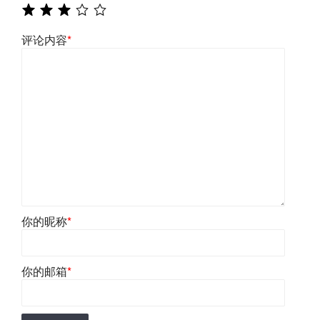
评论内容
*
你的昵称
*
你的邮箱
*