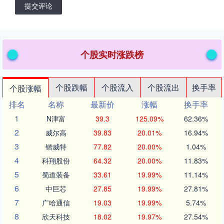
提交评论
个股实时涨跌榜
个股跌幅
个股流入
个股流出
换手率
个股涨幅
排名
名称
最新价
涨幅
换手率
1
N津富
39.3
125.09%
62.36%
2
威尔高
39.83
20.01%
16.94%
3
锴威特
77.82
20.00%
1.04%
4
科翔股份
64.32
20.00%
11.83%
5
蜀道装备
33.61
19.99%
11.14%
6
中巨芯
27.85
19.99%
27.81%
7
广哈通信
19.03
19.99%
5.74%
8
欣天科技
18.02
19.97%
27.54%