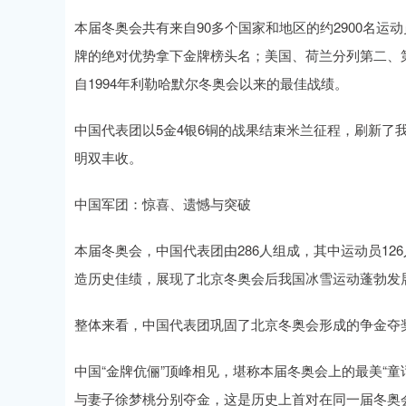
本届冬奥会共有来自90多个国家和地区的约2900名运动员
牌的绝对优势拿下金牌榜头名；美国、荷兰分列第二、第
自1994年利勒哈默尔冬奥会以来的最佳战绩。
中国代表团以5金4银6铜的战果结束米兰征程，刷新了
明双丰收。
中国军团：惊喜、遗憾与突破
本届冬奥会，中国代表团由286人组成，其中运动员12
造历史佳绩，展现了北京冬奥会后我国冰雪运动蓬勃发
整体来看，中国代表团巩固了北京冬奥会形成的争金夺
中国“金牌伉俪”顶峰相见，堪称本届冬奥会上的最美“
与妻子徐梦桃分别夺金，这是历史上首对在同一届冬奥