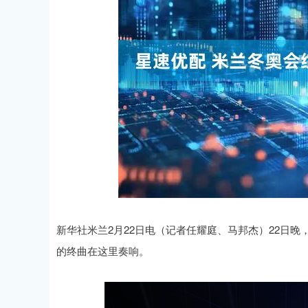
深证成指
14110.12
.92
0.57%
-34.08
-0
新华社米兰2月22日电（记者任耀庭、马邦杰）22日晚
的终曲在这里奏响。