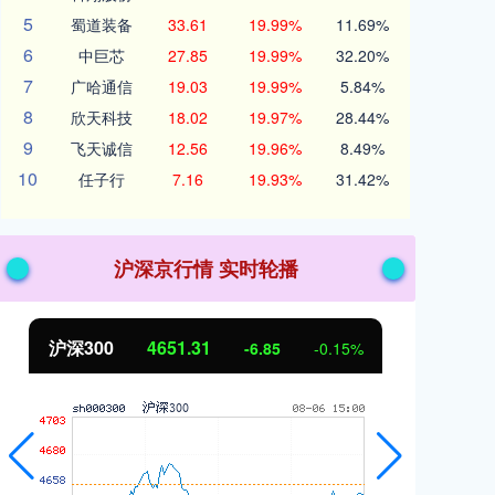
5
蜀道装备
33.61
19.99%
11.69%
6
中巨芯
27.85
19.99%
32.20%
7
广哈通信
19.03
19.99%
5.84%
8
欣天科技
18.02
19.97%
28.44%
9
飞天诚信
12.56
19.96%
8.49%
10
任子行
7.16
19.93%
31.42%
沪深京行情 实时轮播
北证50
1122.88
创
3.42
0.30%