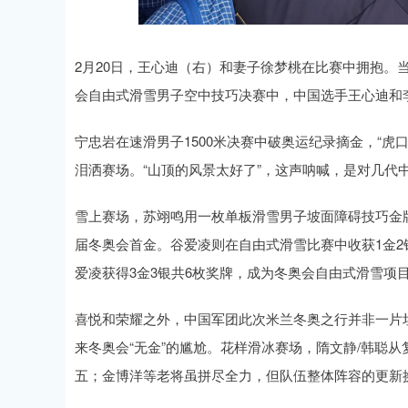
2月20日，王心迪（右）和妻子徐梦桃在比赛中拥抱。当
会自由式滑雪男子空中技巧决赛中，中国选手王心迪和李
宁忠岩在速滑男子1500米决赛中破奥运纪录摘金，“
泪洒赛场。“山顶的风景太好了”，这声呐喊，是对几代
雪上赛场，苏翊鸣用一枚单板滑雪男子坡面障碍技巧金
届冬奥会首金。谷爱凌则在自由式滑雪比赛中收获1金
爱凌获得3金3银共6枚奖牌，成为冬奥会自由式滑雪项
喜悦和荣耀之外，中国军团此次米兰冬奥之行并非一片坦
来冬奥会“无金”的尴尬。花样滑冰赛场，隋文静/韩聪
五；金博洋等老将虽拼尽全力，但队伍整体阵容的更新