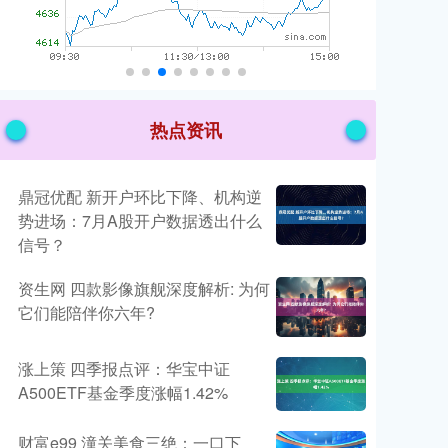
热点资讯
鼎冠优配 新开户环比下降、机构逆
势进场：7月A股开户数据透出什么
信号？
资生网 四款影像旗舰深度解析: 为何
它们能陪伴你六年?
涨上策 四季报点评：华宝中证
A500ETF基金季度涨幅1.42%
财富e99 潼关美食三绝：一口下