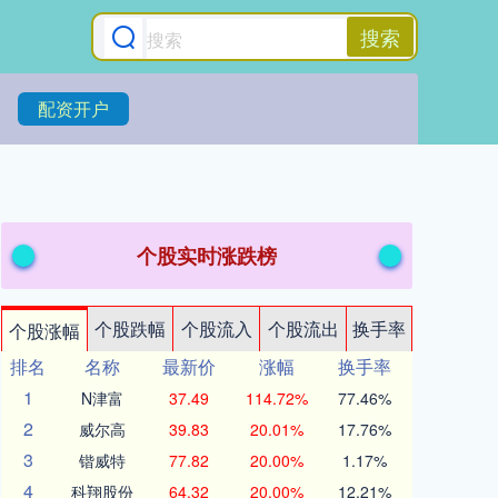
搜索
配资开户
个股实时涨跌榜
个股跌幅
个股流入
个股流出
换手率
个股涨幅
排名
名称
最新价
涨幅
换手率
1
N津富
37.49
114.72%
77.46%
2
威尔高
39.83
20.01%
17.76%
3
锴威特
77.82
20.00%
1.17%
4
科翔股份
64.32
20.00%
12.21%