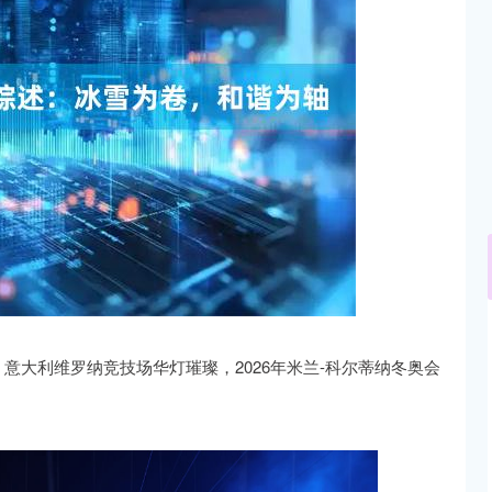
沪深300
4651.31
.24%
-6.85
-0.15%
，意大利维罗纳竞技场华灯璀璨，2026年米兰-科尔蒂纳冬奥会