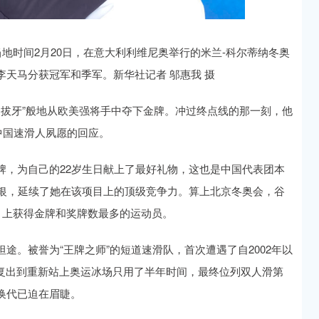
地时间2月20日，在意大利利维尼奥举行的米兰-科尔蒂纳冬奥
天马分获冠军和季军。新华社记者 邬惠我 摄
虎口拔牙”般地从欧美强将手中夺下金牌。冲过终点线的那一刻，他
中国速滑人夙愿的回应。
牌，为自己的22岁生日献上了最好礼物，这也是中国代表团本
2银，延续了她在该项目上的顶级竞争力。算上北京冬奥会，谷
目上获得金牌和奖牌数最多的运动员。
途。被誉为“王牌之师”的短道速滑队，首次遭遇了自2002年以
从复出到重新站上奥运冰场只用了半年时间，最终位列双人滑第
换代已迫在眉睫。