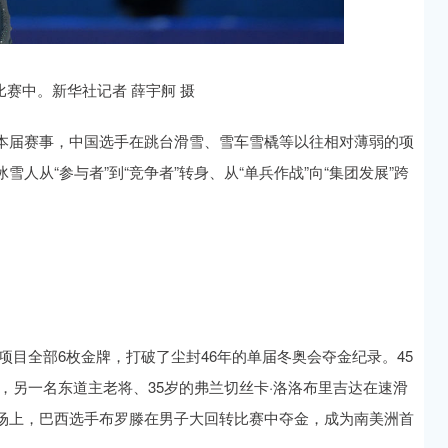
比赛中。新华社记者 薛宇舸 摄
本届赛事，中国选手在跳台滑雪、雪车雪橇等以往相对薄弱的项
人从“参与者”到“竞争者”转身、从“单兵作战”向“集团发展”跨
项目全部6枚金牌，打破了尘封46年的单届冬奥会夺金纪录。45
，另一名东道主老将、35岁的弗兰切丝卡·洛洛布里吉达在速滑
场上，巴西选手布罗滕在男子大回转比赛中夺金，成为南美洲首