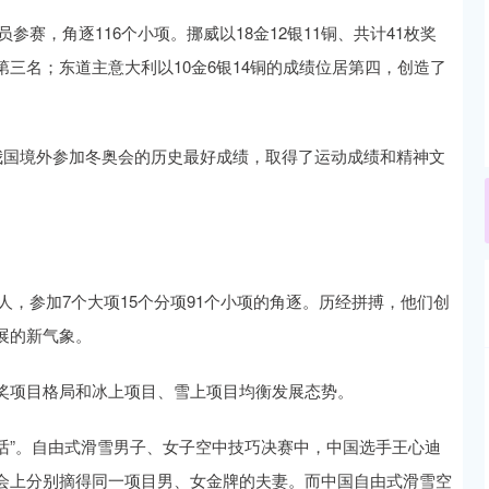
参赛，角逐116个小项。挪威以18金12银11铜、共计41枚奖
三名；东道主意大利以10金6银14铜的成绩位居第四，创造了
我国境外参加冬奥会的历史最好成绩，取得了运动成绩和精神文
6人，参加7个大项15个分项91个小项的角逐。历经拼搏，他们创
展的新气象。
奖项目格局和冰上项目、雪上项目均衡发展态势。
童话”。自由式滑雪男子、女子空中技巧决赛中，中国选手王心迪
会上分别摘得同一项目男、女金牌的夫妻。而中国自由式滑雪空