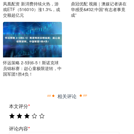
凤凰配资 新消费持续火热，游
鼎冠优配 视频｜澳媒记者谈在
戏ETF（516010）涨1.3%，成
华感受&#32;中国“有志者事竟
交额超亿元
成”
怀远策略 2-5到6-5！斯诺克球
员锦标赛：赵心童极限逆转，中
国军团1胜4负！
相关评论
本文评分
*
评论内容
*