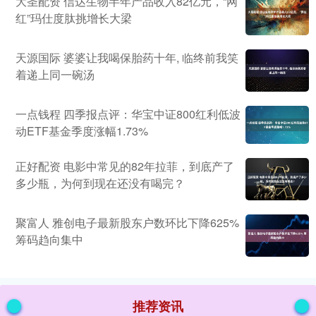
大圣配资 信达生物半年产品收入82亿元，“网
红”玛仕度肽挑增长大梁
天源国际 婆婆让我喝保胎药十年, 临终前我笑
着递上同一碗汤
一点钱程 四季报点评：华宝中证800红利低波
动ETF基金季度涨幅1.73%
正好配资 电影中常见的82年拉菲，到底产了
多少瓶，为何到现在还没有喝完？
聚富人 雅创电子最新股东户数环比下降625%
筹码趋向集中
推荐资讯