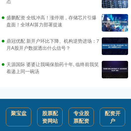
态
盛鹏配资 全线冲高！涨停潮，存储芯片引爆
盘面！全球AI算力部署提速
鼎冠优配 新开户环比下降、机构逆势进场：7
月A股开户数据透出什么信号？
天源国际 婆婆让我喝保胎药十年, 临终前我笑
着递上同一碗汤
聚宝盆
股票配
专业股
配资开
资网站
票配资
户