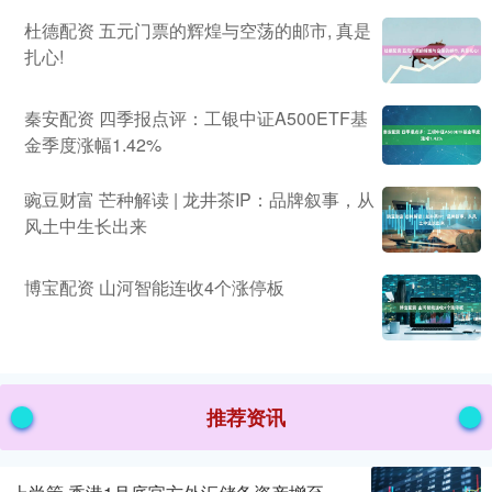
杜德配资 五元门票的辉煌与空荡的邮市, 真是
扎心!
秦安配资 四季报点评：工银中证A500ETF基
金季度涨幅1.42%
豌豆财富 芒种解读 | 龙井茶IP：品牌叙事，从
风土中生长出来
博宝配资 山河智能连收4个涨停板
推荐资讯