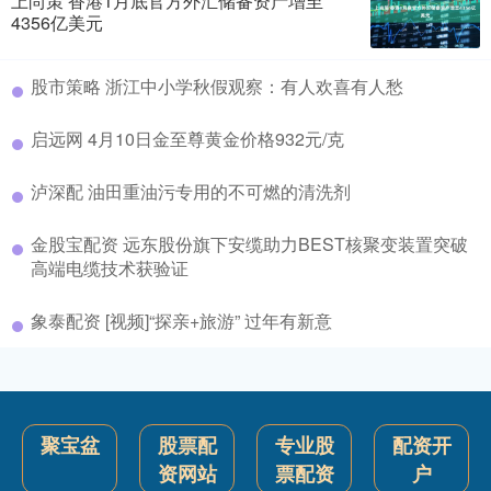
上尚策 香港1月底官方外汇储备资产增至
4356亿美元
股市策略 浙江中小学秋假观察：有人欢喜有人愁
启远网 4月10日金至尊黄金价格932元/克
泸深配 油田重油污专用的不可燃的清洗剂
金股宝配资 远东股份旗下安缆助力BEST核聚变装置突破
高端电缆技术获验证
象泰配资 [视频]“探亲+旅游” 过年有新意
聚宝盆
股票配
专业股
配资开
资网站
票配资
户