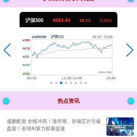
深300
4694.44
43.13
0.93%
热点资讯
盛鹏配资 全线冲高！涨停潮，存储芯片引爆
盘面！全球AI算力部署提速