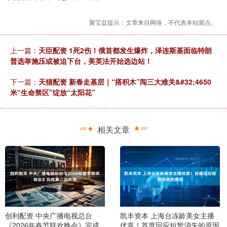
聚宝盆提示：文章来自网络，不代表本站观点。
上一篇：
天臣配资 1死2伤！俄首都发生爆炸，泽连斯基面临特朗
普选举施压或被迫下台，美英法开始选边站！
下一篇：
天猫配资 新春走基层｜“搭积木”闯三大难关&#32;4650
米“生命禁区”绽放“太阳花”
相关文章
创利配资 中央广播电视总台
凯丰资本 上海台冻龄美女主播
《2026年春节联欢晚会》完成
优嘉！首度回应短暂消失的原因