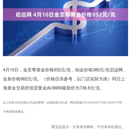
4月10日，金至尊黄金价格932元/克，铂金价格380元/克启远网，
金条价格962元/克。（价格仅供参考，以门店实际为准）同日上
海黄金交易所现货黄金AU9999最新价为738.8元/克。
以上内容为本站据公开信息整理，由智能算法生成（网信算备310104345710301240019号），
不构成投资建议。
聚宝盆提示：文章来自网络，不代表本站观点。