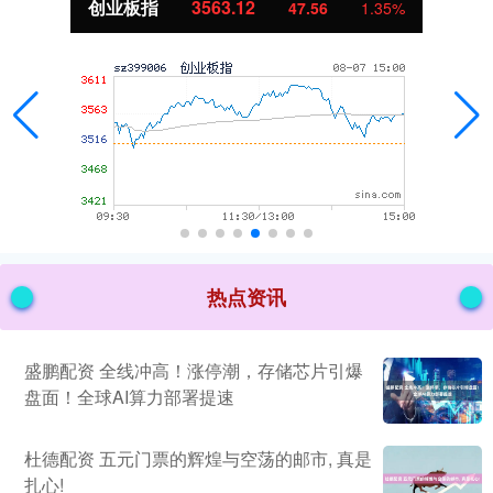
创业板指
3563.12
47.56
1.35%
热点资讯
盛鹏配资 全线冲高！涨停潮，存储芯片引爆
盘面！全球AI算力部署提速
杜德配资 五元门票的辉煌与空荡的邮市, 真是
扎心!