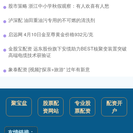
股市策略 浙江中小学秋假观察：有人欢喜有人愁
泸深配 油田重油污专用的不可燃的清洗剂
启远网 4月10日金至尊黄金价格932元/克
金股宝配资 远东股份旗下安缆助力BEST核聚变装置突破
高端电缆技术获验证
象泰配资 [视频]“探亲+旅游” 过年有新意
聚宝盆
股票配
专业股
配资开
资网站
票配资
户
友情链接：