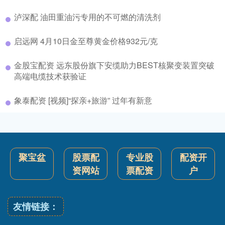
泸深配 油田重油污专用的不可燃的清洗剂
启远网 4月10日金至尊黄金价格932元/克
金股宝配资 远东股份旗下安缆助力BEST核聚变装置突破
高端电缆技术获验证
象泰配资 [视频]“探亲+旅游” 过年有新意
聚宝盆
股票配
专业股
配资开
资网站
票配资
户
友情链接：