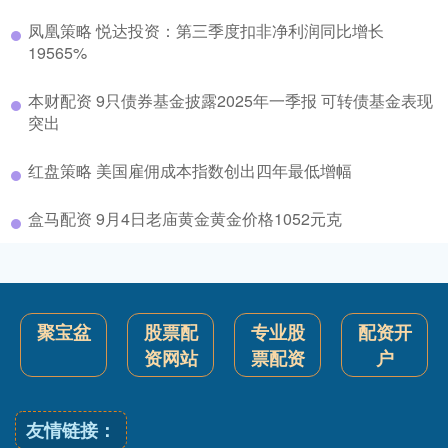
凤凰策略 悦达投资：第三季度扣非净利润同比增长
19565%
本财配资 9只债券基金披露2025年一季报 可转债基金表现
突出
红盘策略 美国雇佣成本指数创出四年最低增幅
盒马配资 9月4日老庙黄金黄金价格1052元克
聚宝盆
股票配
专业股
配资开
资网站
票配资
户
友情链接：